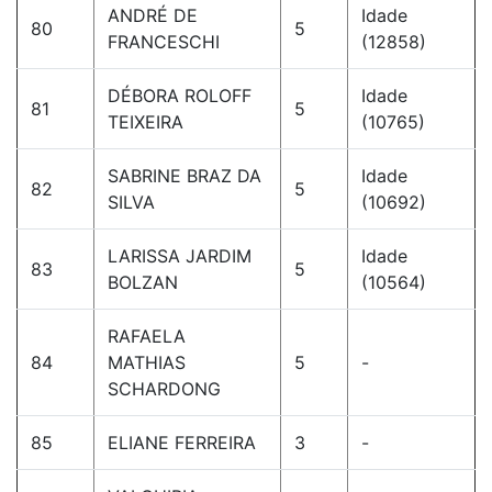
ANDRÉ DE
Idade
80
5
FRANCESCHI
(12858)
DÉBORA ROLOFF
Idade
81
5
TEIXEIRA
(10765)
SABRINE BRAZ DA
Idade
82
5
SILVA
(10692)
LARISSA JARDIM
Idade
83
5
BOLZAN
(10564)
RAFAELA
84
MATHIAS
5
-
SCHARDONG
85
ELIANE FERREIRA
3
-