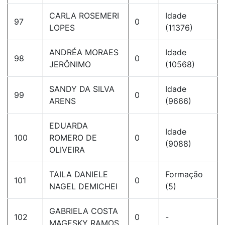
CARLA ROSEMERI
Idade
97
0
LOPES
(11376)
ANDRÉA MORAES
Idade
98
0
JERÔNIMO
(10568)
SANDY DA SILVA
Idade
99
0
ARENS
(9666)
EDUARDA
Idade
100
ROMERO DE
0
(9088)
OLIVEIRA
TAILA DANIELE
Formação
101
0
NAGEL DEMICHEI
(5)
GABRIELA COSTA
102
0
-
MAGESKY RAMOS