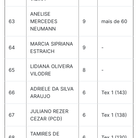
ANELISE
63
MERCEDES
9
mais de 60
NEUMANN
MARCIA SIPRIANA
64
9
-
ESTRAICH
LIDIANA OLIVEIRA
65
8
-
VILODRE
ADRIELE DA SILVA
66
6
Tex 1 (143)
ARAUJO
JULIANO REZER
67
6
Tex 1 (138)
CEZAR (PCD)
TAMIRES DE
68
6
Tex 1 (130)