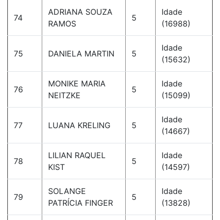
ADRIANA SOUZA
Idade
74
5
RAMOS
(16988)
Idade
75
DANIELA MARTIN
5
(15632)
MONIKE MARIA
Idade
76
5
NEITZKE
(15099)
Idade
77
LUANA KRELING
5
(14667)
LILIAN RAQUEL
Idade
78
5
KIST
(14597)
SOLANGE
Idade
79
5
PATRÍCIA FINGER
(13828)