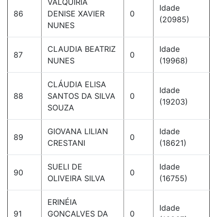
VALQUIRIA
Idade
86
DENISE XAVIER
0
(20985)
NUNES
CLAUDIA BEATRIZ
Idade
87
0
NUNES
(19968)
CLÁUDIA ELISA
Idade
88
SANTOS DA SILVA
0
(19203)
SOUZA
GIOVANA LILIAN
Idade
89
0
CRESTANI
(18621)
SUELI DE
Idade
90
0
OLIVEIRA SILVA
(16755)
ERINÉIA
Idade
91
GONÇALVES DA
0