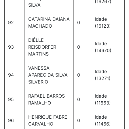
(16267)
SILVA
CATARINA DAIANA
Idade
92
0
MACHADO
(16123)
DIÉLLE
Idade
93
REISDORFER
0
(14670)
MARTINS
VANESSA
Idade
94
APARECIDA SILVA
0
(13271)
SILVERIO
RAFAEL BARROS
Idade
95
0
RAMALHO
(11663)
HENRIQUE FABRE
Idade
96
0
CARVALHO
(11466)