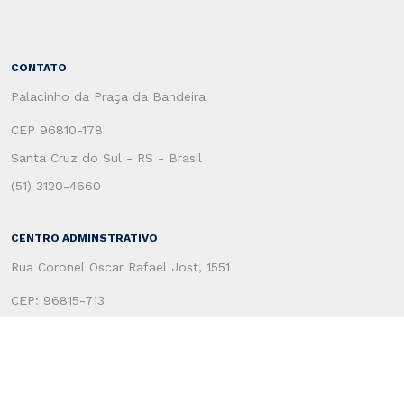
CONTATO
Palacinho da Praça da Bandeira
CEP 96810-178
Santa Cruz do Sul - RS - Brasil
(51) 3120-4660
CENTRO ADMINSTRATIVO
Rua Coronel Oscar Rafael Jost, 1551
CEP: 96815-713
Santa Cruz do Sul - RS - Brasil
Secretaria de Administração
(51) 3120-4100