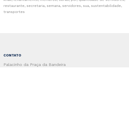
restaurante, secretaria, semana, servidores, sua, sustentabilidade,
transportes
CONTATO
Palacinho da Praça da Bandeira
CEP 96810-178
Santa Cruz do Sul - RS - Brasil
(51) 3120-4660
CENTRO ADMINSTRATIVO
Rua Coronel Oscar Rafael Jost, 1551