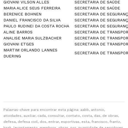
GIOVANI VILSON ALLES
SECRETARIA DE SAÚDE
MARIA ALICE SEUS FERREIRA
SECRETARIA DE SAÚDE
BERENICE BOHNEN
SECRETARIA DE SEGURANÇ
DANIEL FRANCISCO DA SILVA
SECRETARIA DE SEGURANÇ
PAULO RUDINEI DA COSTA ROCHA
SECRETARIA DE SEGURANÇ
ALINE BARROS
SECRETARIA DE TRANSPOR
ANALISE MARIA SULZBACHER
SECRETARIA DE TRANSPOR
GIOVANI ETGES
SECRETARIA DE TRANSPOR
MARTIM ORLANDO LANNES
SECRETARIA DE TRANSPOR
DUERING
Palavras-chave para encontrar esta página: aabb, antonio,
atividades, auxiliar, cada, consultar, contato, costa, das, de obras,
defesa, defesa civil, dos, entrar, esportivas, esta, francisco, frantz,
knak, levantamento, membros, obras, por, quantidade de servidores,