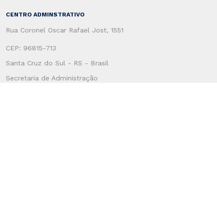
CENTRO ADMINSTRATIVO
Rua Coronel Oscar Rafael Jost, 1551
CEP: 96815-713
Santa Cruz do Sul - RS - Brasil
Secretaria de Administração
(51) 3120-4100
Secretaria de Fazenda
(51) 3120-4200
SERVIÇOS AO USUÁRIO
Atendimento ao Cidadão