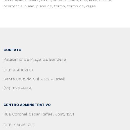
declaração, declaração de, detalhamento, dos, ficha, minuta,
ocorrência, plano, plano de, termo, termo de, vagas
CONTATO
Palacinho da Praça da Bandeira
CEP 96810-178
Santa Cruz do Sul - RS - Brasil
(51) 3120-4660
CENTRO ADMINSTRATIVO
Rua Coronel Oscar Rafael Jost, 1551
CEP: 96815-713