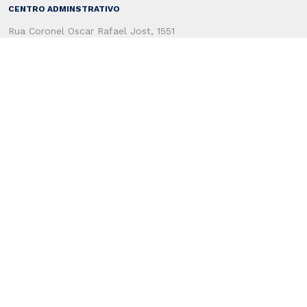
CENTRO ADMINSTRATIVO
Rua Coronel Oscar Rafael Jost, 1551
CEP: 96815-713
Santa Cruz do Sul - RS - Brasil
Secretaria de Administração
(51) 3120-4100
Secretaria de Fazenda
(51) 3120-4200
SERVIÇOS AO USUÁRIO
Atendimento ao Cidadão