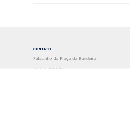
CONTATO
Palacinho da Praça da Bandeira
CEP 96810-178
Santa Cruz do Sul - RS - Brasil
(51) 3120-4660