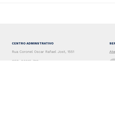
CENTRO ADMINSTRATIVO
SE
Rua Coronel Oscar Rafael Jost, 1551
At
CEP: 96815-713
Santa Cruz do Sul - RS - Brasil
Secretaria de Administração
To
(51) 3120-4100
Secretaria de Fazenda
(51) 3120-4200