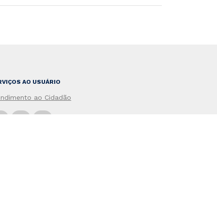
RVIÇOS AO USUÁRIO
endimento ao Cidadão
po do Site