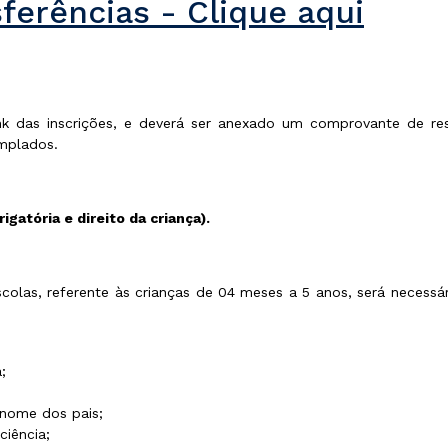
ferências - Clique aqui
ink das inscrições, e deverá ser anexado um comprovante de re
mplados.
gatória e direito da criança).
escolas, referente às crianças de 04 meses a 5 anos, será neces
;
 nome dos pais;
iência;