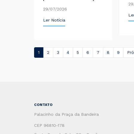
29
29/07/2026
Le
Ler Notícia
1
2
3
4
5
6
7
8
9
Pr
CONTATO
Palacinho da Praça da Bandeira
CEP 96810-178