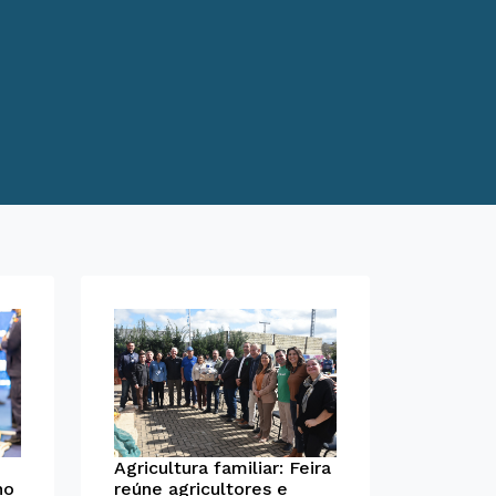
Agricultura familiar: Feira
no
reúne agricultores e