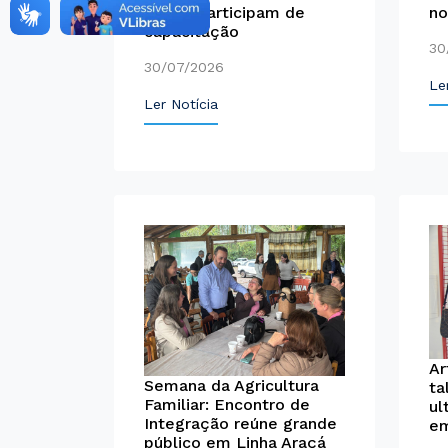
no
Emeis participam de
capacitação
30
30/07/2026
Le
Ler Notícia
Ar
Semana da Agricultura
ta
Familiar: Encontro de
ul
Integração reúne grande
em
público em Linha Araçá