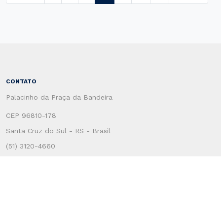
CONTATO
Palacinho da Praça da Bandeira
CEP 96810-178
Santa Cruz do Sul - RS - Brasil
(51) 3120-4660
CENTRO ADMINSTRATIVO
Rua Coronel Oscar Rafael Jost, 1551
CEP: 96815-713