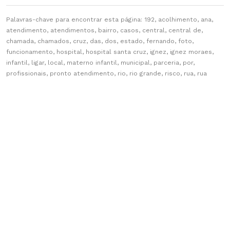
Palavras-chave para encontrar esta página: 192, acolhimento, ana,
atendimento, atendimentos, bairro, casos, central, central de,
chamada, chamados, cruz, das, dos, estado, fernando, foto,
funcionamento, hospital, hospital santa cruz, ignez, ignez moraes,
infantil, ligar, local, materno infantil, municipal, parceria, por,
profissionais, pronto atendimento, rio, rio grande, risco, rua, rua
carlos, samu, santa, santa cruz, secretaria, secretaria municipal,
secretarias, telefone, telefonista, todos, trabalho, transporte,
travessa
CONTATO
Palacinho da Praça da Bandeira
CEP 96810-178