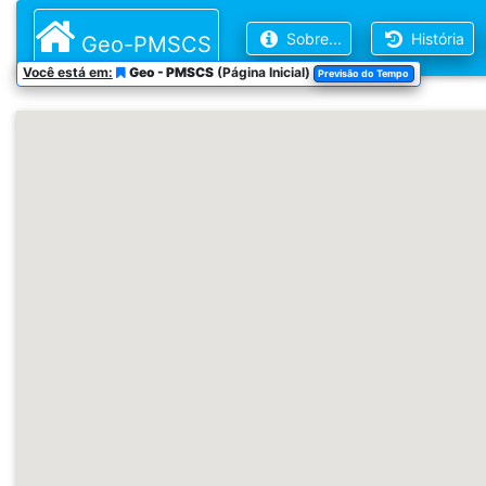
Sobre...
História
Geo-PMSCS
Você está em:
Geo - PMSCS
(Página Inicial)
Previsão do Tempo